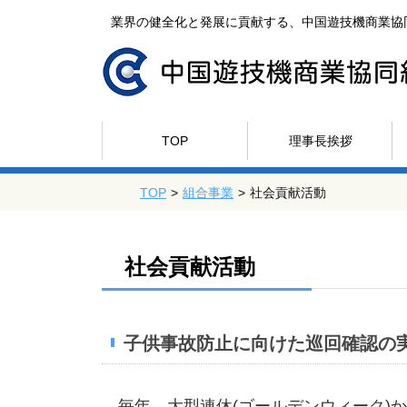
業界の健全化と発展に貢献する、中国遊技機商業協
TOP
理事長挨拶
TOP
>
組合事業
>
社会貢献活動
社会貢献活動
子供事故防止に向けた巡回確認の
毎年、大型連休(ゴールデンウィーク)か