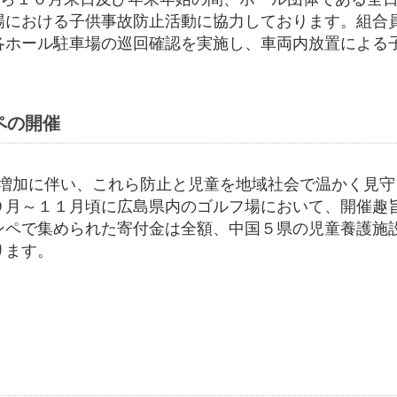
場における子供事故防止活動に協力しております。組合
各ホール駐車場の巡回確認を実施し、車両内放置による
ペの開催
の増加に伴い、これら防止と児童を地域社会で温かく見
９月～１１月頃に広島県内のゴルフ場において、開催趣
ンペで集められた寄付金は全額、中国５県の児童養護施
ります。