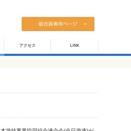
アクセス
LINK
本遊技事業協同組合連合会(全日遊連)が